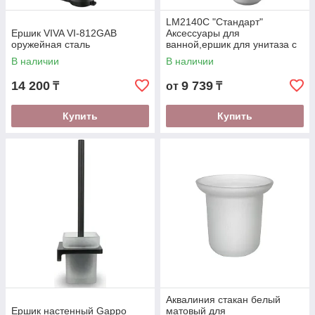
LM2140С "Стандарт"
Ершик VIVA VI-812GAB
Аксессуары для
оружейная сталь
ванной,ершик для унитаза с
держ (стакан-керамика),
В наличии
В наличии
хром (к/к 10)
14 200
9 739
₸
от
₸
Купить
Купить
Аквалиния стакан белый
Ершик настенный Gappo
матовый для