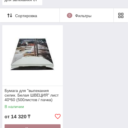
LEGATO
Сортировка
0
Фильтры
Бумага для "выпекания
силик. Белая ШВЕЦИЯ" лист
40*60 (500листов / пачка)
(12673)
В наличии
14 320
от
₸