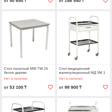
50 650
198 550
от
₸
от
₸
Стол палатный MW TW-25
Стол медицинский
белое дерево
манипуляционный МД SM 1
Нет в наличии
Нет в наличии
53 100
99 900
от
₸
от
₸