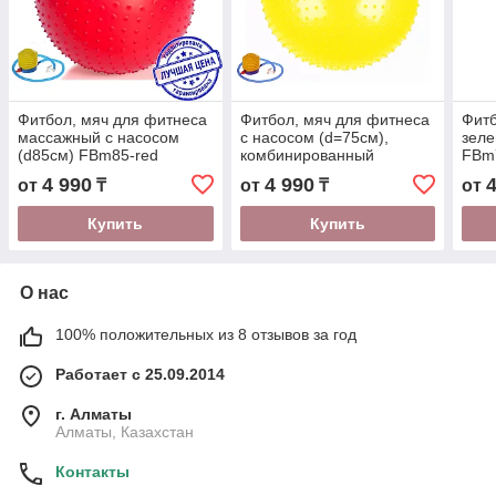
Фитбол, мяч для фитнеса
Фитбол, мяч для фитнеса
Фит
массажный с насосом
c насосом (d=75см),
зеле
(d85см) FBm85-red
комбинированный
FBm
FBmix75-yellow
4 990
4 990
от
₸
от
₸
от
Купить
Купить
О нас
100% положительных из 8 отзывов за год
Работает с 25.09.2014
г. Алматы
Алматы, Казахстан
Контакты