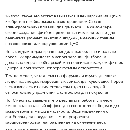
Фитбол, также его может называться швейцарский мяч (был
изобретен швейцарским физиотерапевтом Сюзан
Кляйнфогельбах) или мяч для фитнеса. На самой заре
своего создания фитбол применялся исключительно для
реабилитационных занятий с людьми, имеющих травмы
позвоночника, или нарушениями ЦНС.
Но с каждым годом врачи находили все больше и больше
полезных преимуществ в использовании фитбола, и
довольно скоро швейцарский мяч появился в каждом фитнес-
центре и пользуется непререкаемым авторитетом.
Тем не менее, читая темы на форумах и изучая дневники
людей на специализированных сайтах для худеющих. Порой
я сталкиваюсь с неким скепсисом отдельных людей
относительно упражнений с фитболом для похудения.
Но! Смею вас заверить, что результаты работы с мячом
имеют колоссальный эффект для всего тела в общем и для
каждой группы мышц в частности. Ведь упражнения с
фитболом для похудения – это прекрасная
кардиотренировка, направленная на снижение веса.
Также результатами занятий с фитболом для вашего