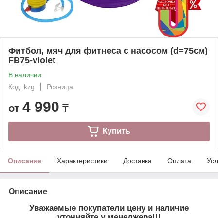
Фитбол, мяч для фитнеса c насосом (d=75см)
FB75-violet
В наличии
Код: kzg
Розница
4 990
от
₸
Купить
Описание
Характеристики
Доставка
Оплата
Усл
Описание
Уважаемые покупатели цену и наличие
уточняйте у менеджера!!!