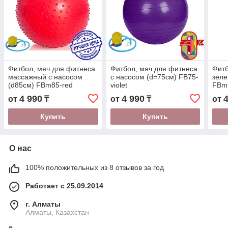
Фитбол, мяч для фитнеса
Фитбол, мяч для фитнеса
Фит
массажный с насосом
c насосом (d=75см) FB75-
зеле
(d85см) FBm85-red
violet
FBm
4 990
4 990
от
₸
от
₸
от
Купить
Купить
О нас
100% положительных из 8 отзывов за год
Работает с 25.09.2014
г. Алматы
Алматы, Казахстан