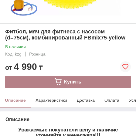
Фитбол, мяч для фитнеса c насосом
(d=75см), комбинированный FBmix75-yellow
В наличии
Код: kzg
Розница
4 990
от
₸
Купить
Описание
Характеристики
Доставка
Оплата
Усл
Описание
Уважаемые покупатели цену и наличие
уточняйте у менеджера!!!