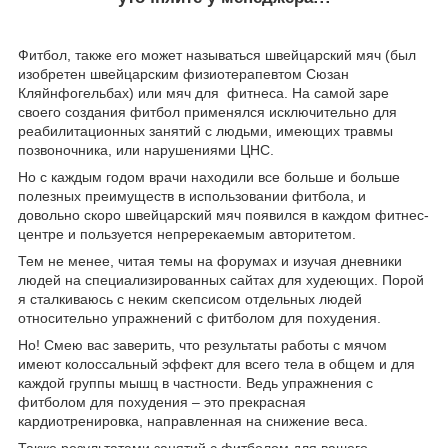
Фитбол, также его может называться швейцарский мяч (был
изобретен швейцарским физиотерапевтом Сюзан
Кляйнфогельбах) или мяч для фитнеса. На самой заре
своего создания фитбол применялся исключительно для
реабилитационных занятий с людьми, имеющих травмы
позвоночника, или нарушениями ЦНС.
Но с каждым годом врачи находили все больше и больше
полезных преимуществ в использовании фитбола, и
довольно скоро швейцарский мяч появился в каждом фитнес-
центре и пользуется непререкаемым авторитетом.
Тем не менее, читая темы на форумах и изучая дневники
людей на специализированных сайтах для худеющих. Порой
я сталкиваюсь с неким скепсисом отдельных людей
относительно упражнений с фитболом для похудения.
Но! Смею вас заверить, что результаты работы с мячом
имеют колоссальный эффект для всего тела в общем и для
каждой группы мышц в частности. Ведь упражнения с
фитболом для похудения – это прекрасная
кардиотренировка, направленная на снижение веса.
Также результатами занятий с фитболом для вашего