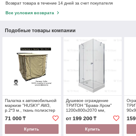
Возврат товара в течение 14 дней за счет покупателя
Все условия возврата
Подобные товары компании
Палатка к автомобильной
Душевое ограждение
Огр
маркизе "HUSKY" AW3,
ТРИТОН "Брава-Хром"
ТРИ
р.2*3 м., ткань полиэстер
1200х800х2070 мм,
90х9
420D, толщина:1,2 мм.
прямоуг. низкий поддон (3
подд
71 000
199 200
159
₸
от
₸
места+сифонD90мм)
мес
Купить
Купить