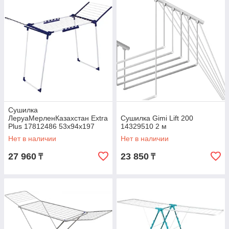
Сушилка
ЛеруаМерленКазахстан Extra
Сушилка Gimi Lift 200
Plus 17812486 53х94х197
14329510 2 м
белый
Нет в наличии
Нет в наличии
27 960
23 850
₸
₸